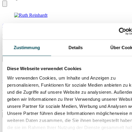
© DSO
BEETHOVEN · DVORAK
Zustimmung
Details
Über Cook
Do., 04.02.2027
Technikum
Diese Webseite verwendet Cookies
Wir verwenden Cookies, um Inhalte und Anzeigen zu
© Franco Jennewein
personalisieren, Funktionen für soziale Medien anbieten zu 
MOZART · SCHÖNBERG
und die Zugriffe auf unsere Website zu analysieren. Außerd
geben wir Informationen zu Ihrer Verwendung unserer Websi
Sa., 27.02.2027
unsere Partner für soziale Medien, Werbung und Analysen we
Allerheiligen-Hofkirche
Unsere Partner führen diese Informationen möglicherweise m
weiteren Daten zusammen, die Sie ihnen bereitgestellt habe
die sie im Rahmen Ihrer Nutzung der Dienste gesammelt ha